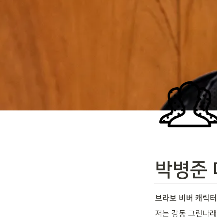
박병준 
브라보 비버 캐릭터
저는 강동 그린나래