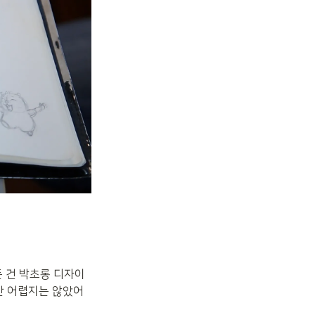
든 건 박초롱 디자이
만 어렵지는 않았어